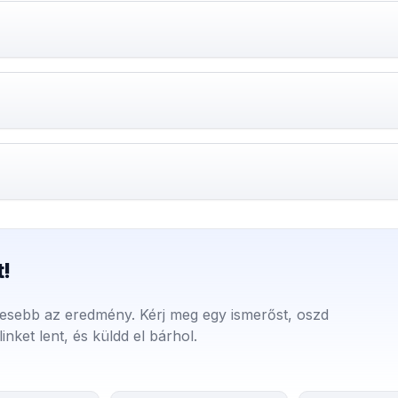
!
esebb az eredmény. Kérj meg egy ismerőst, oszd
ket lent, és küldd el bárhol.