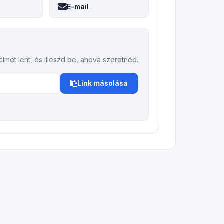
E-mail
met lent, és illeszd be, ahova szeretnéd.
Link másolása