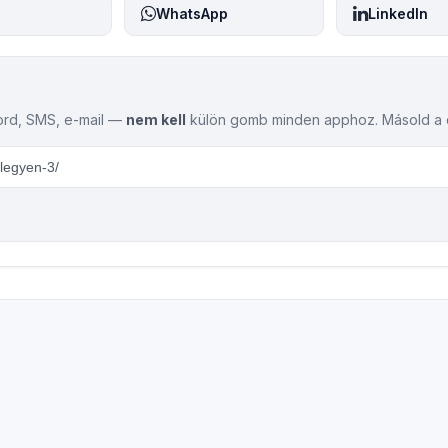
WhatsApp
LinkedIn
ord, SMS, e-mail —
nem kell
külön gomb minden apphoz. Másold a cí