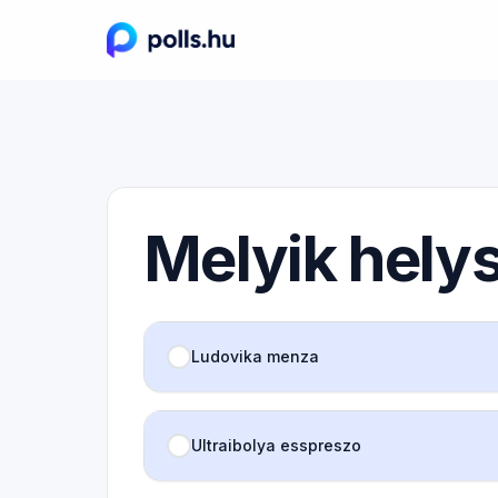
Melyik hely
Ludovika menza
Ultraibolya esspreszo