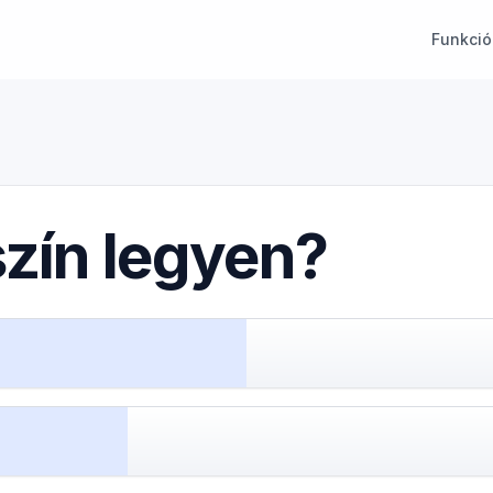
Funkció
szín legyen?