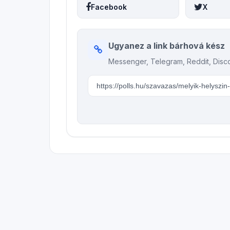
Facebook
X
Ugyanez a link bárhová kész
Messenger, Telegram, Reddit, Disc
Szavazás közvetlen linkje