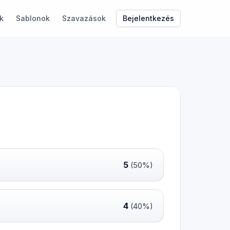
Bejelentkezés
k
Sablonok
Szavazások
5
(50%)
4
(40%)