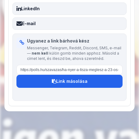
LinkedIn
E-mail
Ugyanez a link bárhová kész
Messenger, Telegram, Reddit, Discord, SMS, e-mail
—
nem kell
külön gomb minden apphoz. Másold a
címet lent, és illeszd be, ahova szeretnéd.
Szavazás közvetlen linkje
Link másolása