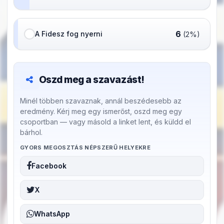
6
A Fidesz fog nyerni
(2%)
Oszd meg a szavazást!
Minél többen szavaznak, annál beszédesebb az
eredmény. Kérj meg egy ismerőst, oszd meg egy
csoportban — vagy másold a linket lent, és küldd el
bárhol.
GYORS MEGOSZTÁS NÉPSZERŰ HELYEKRE
Facebook
X
WhatsApp