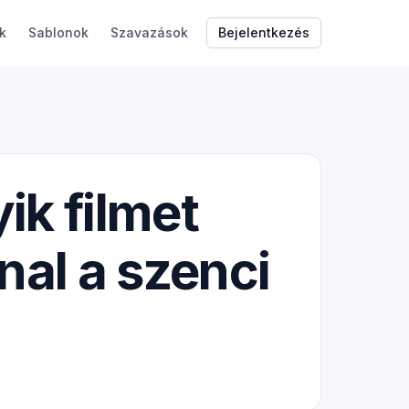
Bejelentkezés
k
Sablonok
Szavazások
ik filmet
al a szenci