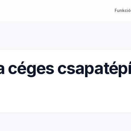
Funkció
a céges csapatépí