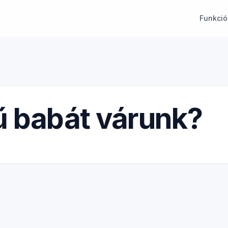
Funkció
 babát várunk?