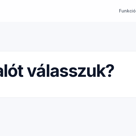
Funkció
alót válasszuk?