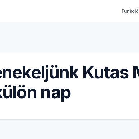
Funkció
énekeljünk Kutas
külön nap