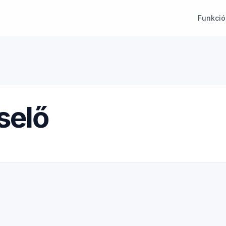
Funkció
selő