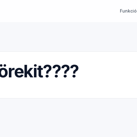
Funkció
törekit????