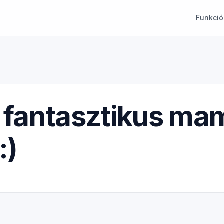
Funkció
a fantasztikus ma
:)