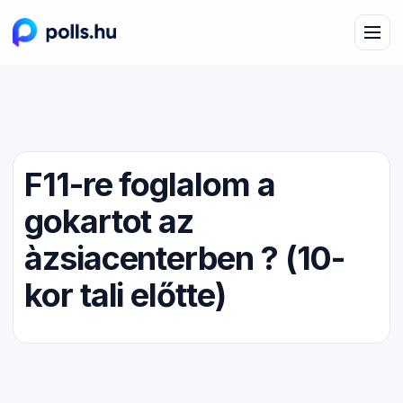
F11-re foglalom a
gokartot az
àzsiacenterben ? (10-
kor tali előtte)