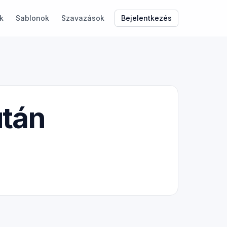
Bejelentkezés
k
Sablonok
Szavazások
után